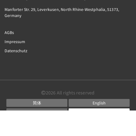
Manforter Str. 29, Leverkusen, North Rhine-Westphalia, 51373,
Germany
AGBs
Impressum
Datenschutz
2026
All rights reserved
简体
English
Français
Deutsch
Español
Powered by
Canvas