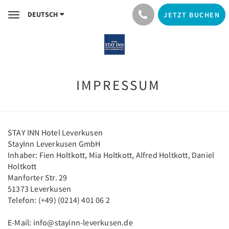
DEUTSCH
JETZT BUCHEN
Toggle
navigation
IMPRESSUM
STAY INN Hotel Leverkusen
StayInn Leverkusen GmbH
Inhaber: Fien Holtkott, Mia Holtkott, Alfred Holtkott, Daniel
Holtkott
Manforter Str. 29
51373 Leverkusen
Telefon: (+49) (0214) 401 06 2
E-Mail: info@stayinn-leverkusen.de