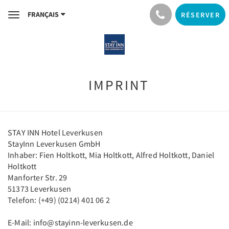
FRANÇAIS
RÉSERVER
Toggle
navigation
IMPRINT
STAY INN Hotel Leverkusen
StayInn Leverkusen GmbH
Inhaber: Fien Holtkott, Mia Holtkott, Alfred Holtkott, Daniel
Holtkott
Manforter Str. 29
51373 Leverkusen
Telefon: (+49) (0214) 401 06 2
E-Mail: info@stayinn-leverkusen.de