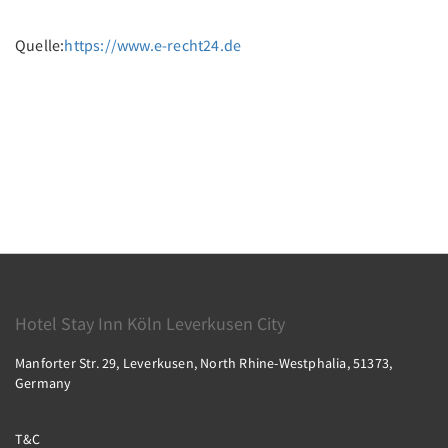
Quelle:
https://www.e-recht24.de
Hotel Stay Inn Köln Leverkusen City
Manforter Str. 29, Leverkusen, North Rhine-Westphalia, 51373,
Germany
T&C