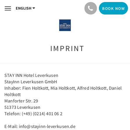
ENGLISH
BOOK NOW
Toggle
navigation
IMPRINT
STAY INN Hotel Leverkusen
StayInn Leverkusen GmbH
Inhaber: Fien Holtkott, Mia Holtkott, Alfred Holtkott, Daniel
Holtkott
Manforter Str. 29
51373 Leverkusen
Telefon: (+49) (0214) 401 06 2
E-Mail: info@stayinn-leverkusen.de