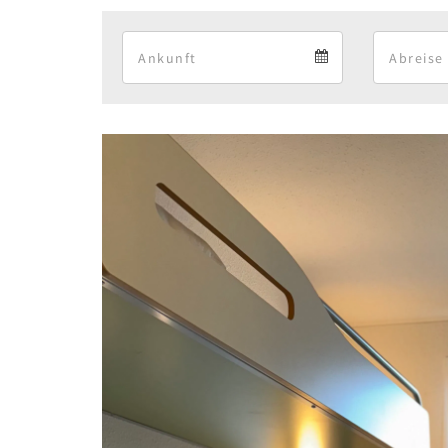
Arrival
Arrival
calendar