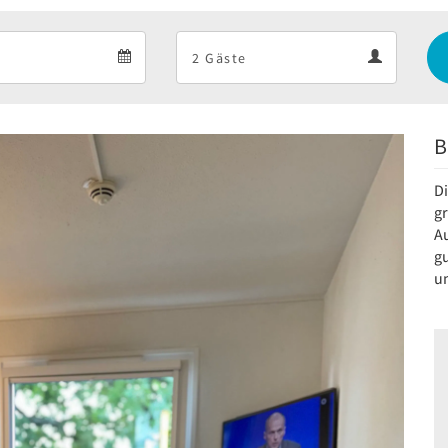
Departure
Guests
Departure
Guests
calendar
calendar
B
D
g
A
gu
u