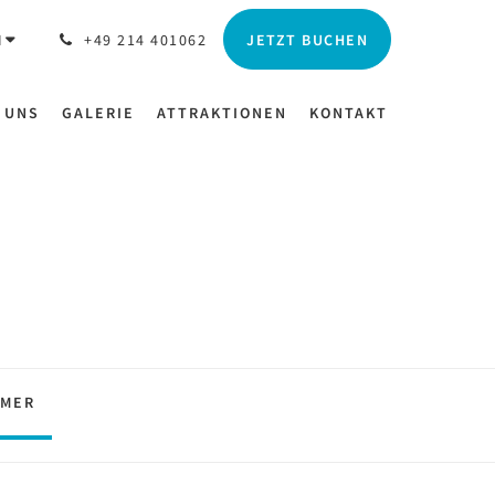
JETZT BUCHEN
H
+49 214 401062
 UNS
GALERIE
ATTRAKTIONEN
KONTAKT
MMER