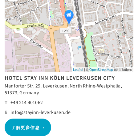
Leaflet
| ©
OpenStreetMap
contributors
HOTEL STAY INN KÖLN LEVERKUSEN CITY
Manforter Str. 29, Leverkusen, North Rhine-Westphalia,
51373, Germany
T
+49 214 401062
E
info@stayinn-leverkusen.de
了解更多信息