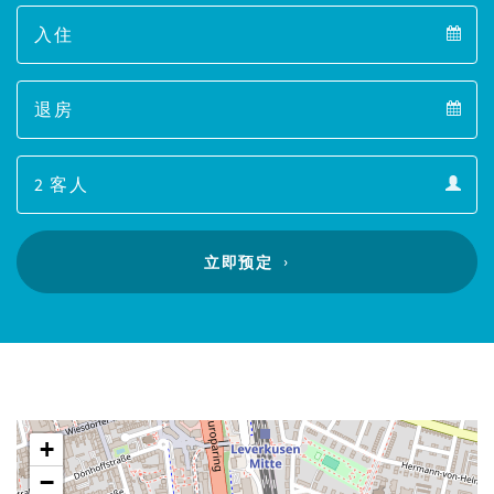
Arrival
Arrival
Departure
calendar
Departure
Guests
calendar
Guests
calendar
立即预定
+
−