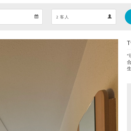
Departure
Guests
Departure
Guests
calendar
calendar
T